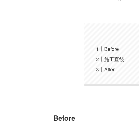
Before
施工直後
After
Before