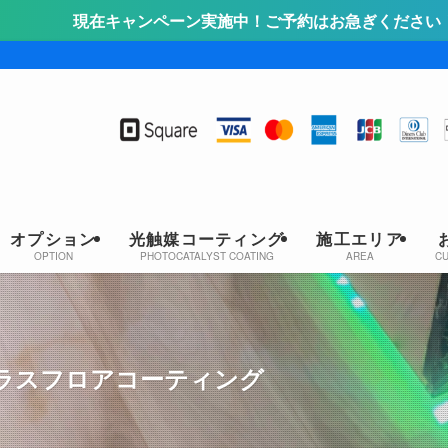
ペーン実施中！ご予約はお急ぎください！詳しくはこちらをク
オプション
光触媒コーティング
施工エリア
OPTION
PHOTOCATALYST COATING
AREA
C
ラスフロアコーティング