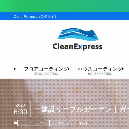
現在キャン
CleanExpressの公式サイト
フロアコーティング
ハウスコーティング
FLOOR COATING
HOUSE COATING
2023
一建設リーブルガーデン｜ガ
6/30
フロアコーティング
施工実績
2023年6月30日