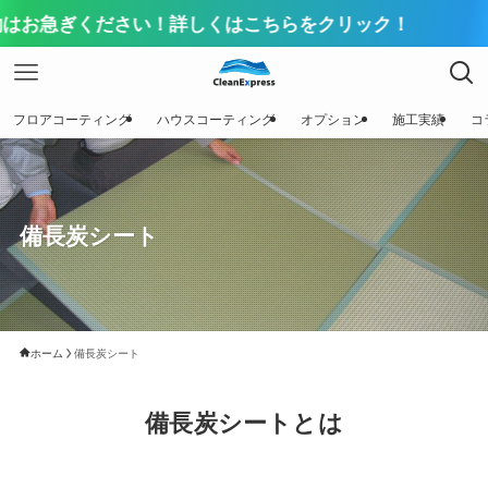
ぎください！詳しくはこちらをクリック！
フロアコーティング
ハウスコーティング
オプション
施工実績
コ
備長炭シート
ホーム
備長炭シート
備長炭シートとは