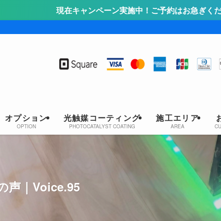
キャンペーン実施中！ご予約はお急ぎください！詳しくはこち
オプション
光触媒コーティング
施工エリア
OPTION
PHOTOCATALYST COATING
AREA
C
Voice.95