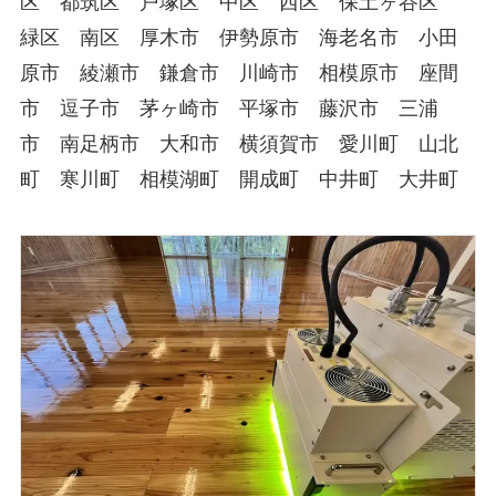
区 都筑区 戸塚区 中区 西区 保土ヶ谷区
緑区 南区 厚木市 伊勢原市 海老名市 小田
原市 綾瀬市 鎌倉市 川崎市 相模原市 座間
市 逗子市 茅ヶ崎市 平塚市 藤沢市 三浦
市 南足柄市 大和市 横須賀市 愛川町 山北
町 寒川町 相模湖町 開成町 中井町 大井町