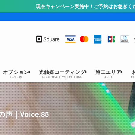
ャンペーン実施中！ご予約はお急ぎください！詳しくはこちら
オプション
光触媒コーティング
施工エリア
OPTION
PHOTOCATALYST COATING
AREA
C
Voice.85