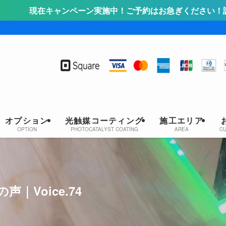
実施中！ご予約はお急ぎください！詳しくはこちらをクリック
オプション
光触媒コーティング
施工エリア
OPTION
PHOTOCATALYST COATING
AREA
C
Voice.74