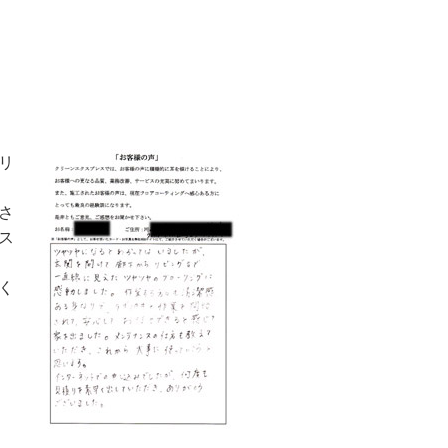
リ
さ
ス
く