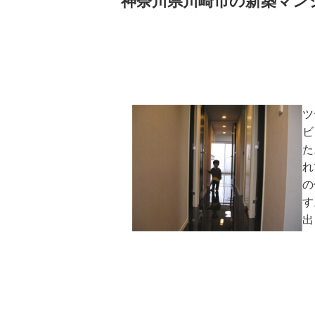
ツ
ビ
た
れ
の
す
出