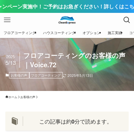
ーン実施中！ご予約はお急ぎください！詳しくはこちらをク
フロアコーティング
ハウスコーティング
オプション
施工実績
コ
フロアコーティングのお客様の声
2025
5/13
｜Voice.72
お客様の声
フロアコーティング
2025年5月13日
ホーム
お客様の声
この記事は約
分で読めます。
0