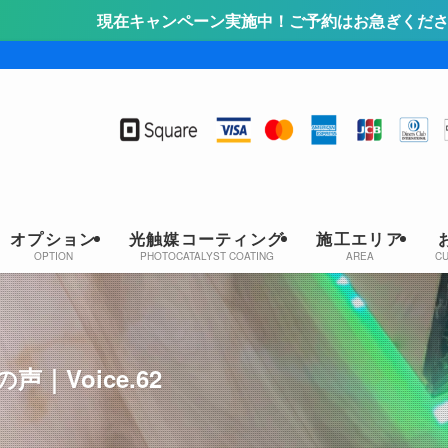
ペーン実施中！ご予約はお急ぎください！詳しくはこちらをク
オプション
光触媒コーティング
施工エリア
OPTION
PHOTOCATALYST COATING
AREA
C
Voice.62