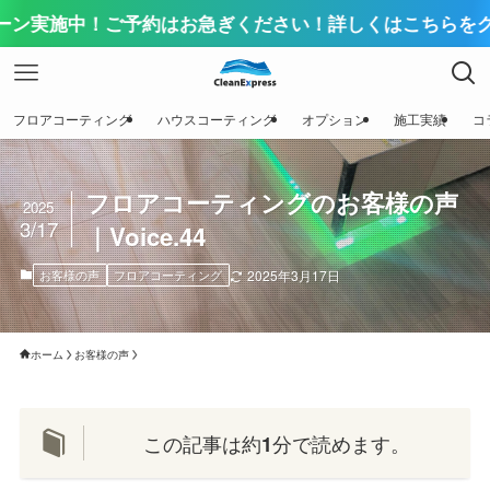
施中！ご予約はお急ぎください！詳しくはこちらをクリック
フロアコーティング
ハウスコーティング
オプション
施工実績
コ
フロアコーティングのお客様の声
2025
3/17
｜Voice.44
お客様の声
フロアコーティング
2025年3月17日
ホーム
お客様の声
この記事は約
分で読めます。
1