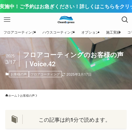
！ご予約はお急ぎください！詳しくはこちらをクリック！
フロアコーティング
ハウスコーティング
オプション
施工実績
コ
フロアコーティングのお客様の声
2025
3/17
｜Voice.42
お客様の声
フロアコーティング
2025年3月17日
ホーム
お客様の声
この記事は約
分で読めます。
1