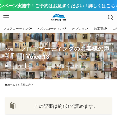
ン実施中！ご予約はお急ぎください！詳しくはこちらをクリ
フロアコーティング
ハウスコーティング
オプション
施工実績
コ
フロアコーティングのお客様の声
2025
3/17
｜Voice.13
お客様の声
フロアコーティング
2025年3月17日
ホーム
お客様の声
この記事は約
分で読めます。
1