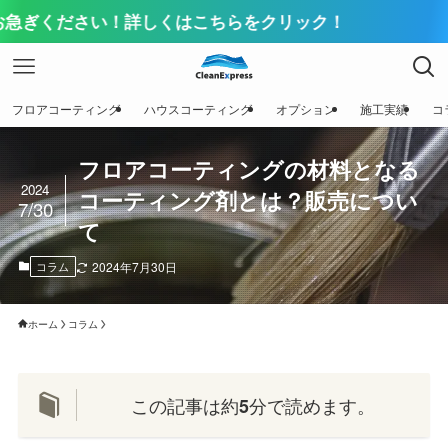
い！詳しくはこちらをクリック！
フロアコーティング
ハウスコーティング
オプション
施工実績
コ
フロアコーティングの材料となる
2024
コーティング剤とは？販売につい
7/30
て
コラム
2024年7月30日
ホーム
コラム
この記事は約
分で読めます。
5