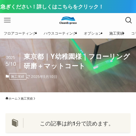
い！詳しくはこちらをクリック！
フロアコーティング
ハウスコーティング
オプション
施工実績
コ
東京都｜Y幼稚園様｜フローリング
2025
5/10
研磨＋マットコート
施工実績
2025年5月10日
ホーム
施工実績
この記事は約
分で読めます。
1